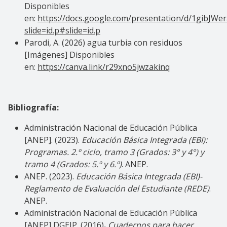
Disponibles
en:
https://docs.google.com/presentation/d/1gibJ
slide=id.p#slide=id.p
Parodi, A. (2026) agua turbia con residuos
[Imágenes] Disponibles
en:
https://canva.link/r29xno5jwzakinq
Bibliografía:
Administración Nacional de Educación Pública
[ANEP]. (2023).
Educación Básica Integrada (EBI):
Programas. 2.º ciclo, tramo 3 (Grados: 3° y 4°) y
tramo 4 (Grados: 5.º y 6.º)
. ANEP.
ANEP. (2023).
Educación Básica Integrada (EBI)-
Reglamento de Evaluación del Estudiante (REDE)
.
ANEP.
Administración Nacional de Educación Pública
[ANEP] DGEIP. (2016)
.
Cuadernos para hacer