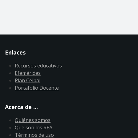
Enlaces
Recursos educativos
Efemérides
Plan Ceibal
Portafolio Docente
Acerca de ...
Quiénes somos
Qué son los REA
Términos de uso