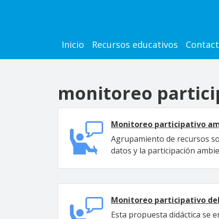
Pasar al contenido principal
Main navigation
Inicio
Recursos educativos
Contac
monitoreo partici
Monitoreo participativo a
Agrupamiento de recursos sob
datos y la participación ambie
Monitoreo participativo del
Esta propuesta didáctica se e