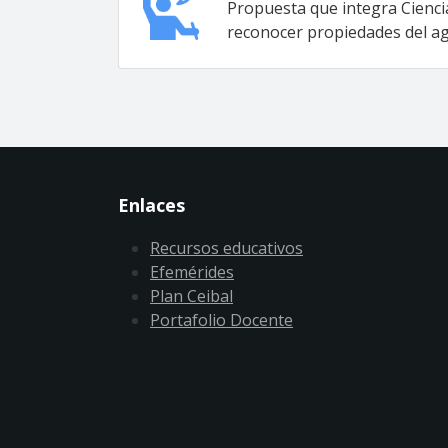
Propuesta que integra Ciencia
reconocer propiedades del ag
Enlaces
Recursos educativos
Efemérides
Plan Ceibal
Portafolio Docente