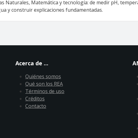
s Naturales, Matemática y tecnología: de medir pH, tempera
ua y construir explicaciones fundamentadas.
Acerca de ...
A
Quiénes somos
Qué son los REA
Términos de uso
Créditos
Contacto