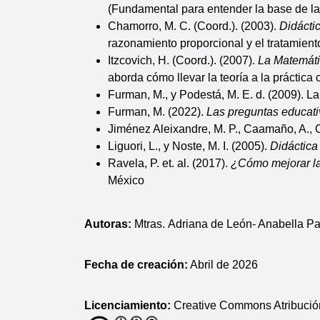
(Fundamental para entender la base de las
Chamorro, M. C. (Coord.). (2003). 
Didácti
razonamiento proporcional y el tratamien
Itzcovich, H. (Coord.). (2007). 
La Matemáti
aborda cómo llevar la teoría a la práctica 
Furman, M., y Podestá, M. E. d. (2009). L
Furman, M. (2022). 
Las preguntas educati
Jiménez Aleixandre, M. P., Caamaño, A., Oñ
Liguori, L., y Noste, M. I. (2005). 
Didáctica
Ravela, P. et. al. (2017). 
¿Cómo mejorar la
México
Autoras: 
Mtras.
Adriana de León- Anabella Pa
Fecha de creación:
 Abril de 2026
Licenciamiento: 
Creative Commons Atribució