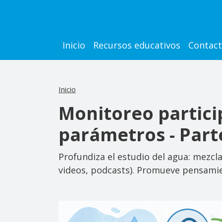
Pasar al contenido principal
Main navigation
Inicio
Recursos educativos
Contac
Inicio
Monitoreo partici
parámetros - Parte
Profundiza el estudio del agua: mezcla
videos, podcasts). Promueve pensamien