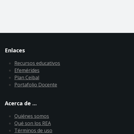
Enlaces
Recursos educativos
Efemérides
Plan Ceibal
Portafolio Docente
Acerca de ...
Quiénes somos
Qué son los REA
Términos de uso