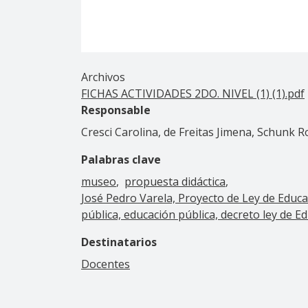
Archivos
FICHAS ACTIVIDADES 2DO. NIVEL (1) (1).pdf
Responsable
Cresci Carolina, de Freitas Jimena, Schunk R
Palabras clave
museo
propuesta didáctica
José Pedro Varela, Proyecto de Ley de Educ
pública, educación pública, decreto ley de 
Destinatarios
Docentes