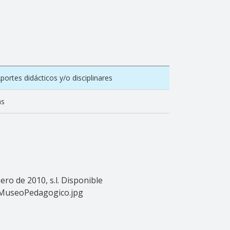
ortes didácticos y/o disciplinares
as
ro de 2010, s.l. Disponible
:MuseoPedagogico.jpg