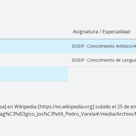
Asignatura / Especialidad
DGEIP- Conocimiento Artístico/Ap
DGEIP- Conocimiento de Lengu
en Wikipedia [https://es.wikipedia.org] subido el 25 de ene
_Pedag%C3%B3gico_Jos%C3%A9_Pedro_Varela#/media/Archivo