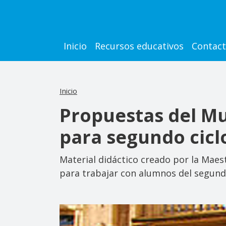
Pasar al contenido principal
Main navigation
Inicio
Recursos educativos
Contac
Inicio
Propuestas del Mu
para segundo cicl
Material didáctico creado por la Maes
para trabajar con alumnos del segundo 