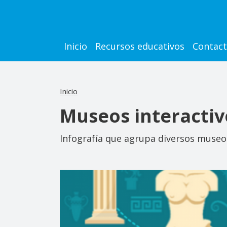
Pasar al contenido principal
Main navigation
Inicio
Recursos educativos
Contac
Inicio
Museos interactiv
Infografía que agrupa diversos museos