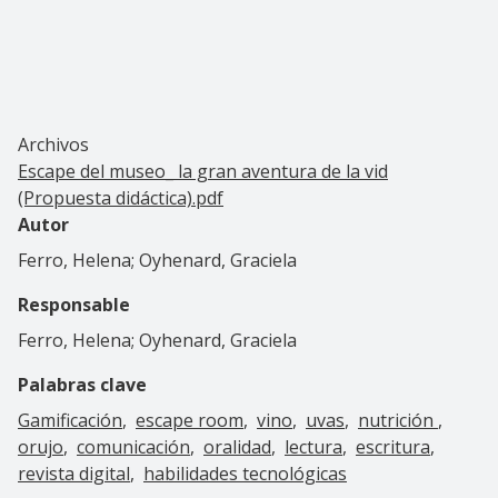
Archivos
Escape del museo_ la gran aventura de la vid
(Propuesta didáctica).pdf
Autor
Ferro, Helena; Oyhenard, Graciela
Responsable
Ferro, Helena; Oyhenard, Graciela
Palabras clave
Gamificación
escape room
vino
uvas
nutrición
orujo
comunicación
oralidad
lectura
escritura
revista digital
habilidades tecnológicas