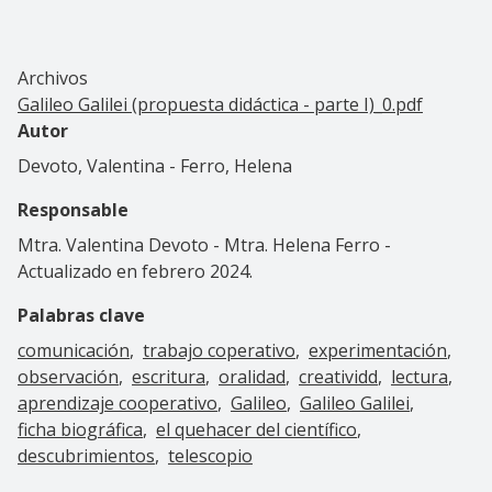
Archivos
Galileo Galilei (propuesta didáctica - parte I)_0.pdf
Autor
Devoto, Valentina - Ferro, Helena
Responsable
Mtra. Valentina Devoto - Mtra. Helena Ferro -
Actualizado en febrero 2024.
Palabras clave
comunicación
trabajo coperativo
experimentación
observación
escritura
oralidad
creatividd
lectura
aprendizaje cooperativo
Galileo
Galileo Galilei
ficha biográfica
el quehacer del científico
descubrimientos
telescopio