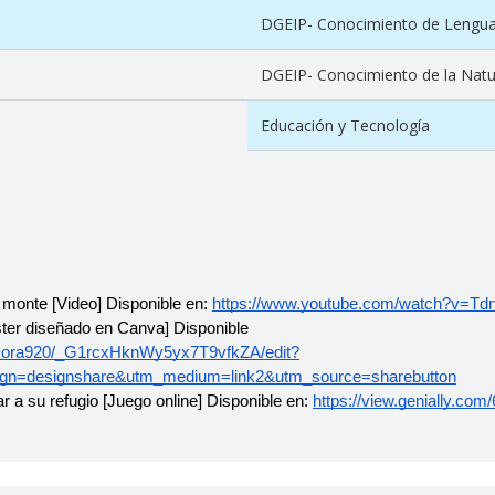
DGEIP- Conocimiento de Lengu
DGEIP- Conocimiento de la Natu
Educación y Tecnología
 monte [Video] Disponible en: 
https://www.youtube.com/watch?v=Td
ster diseñado en Canva] Disponible 
Gora920/_G1rcxHknWy5yx7T9vfkZA/edit?
n=designshare&utm_medium=link2&utm_source=sharebutton
r a su refugio [Juego online] Disponible en: 
https://view.genially.co