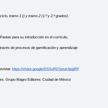
clo, tramo 1 () y tramo 2 (1.º y 2.º grados)
. 
autas para su introducción en el currículo, 
ravés de procesos de gamificación y aprendizaje 
vistar. 
https://share.google/DSXoR07pouk4jogRP
tes
. Grupo Magro Editores: Ciudad de México