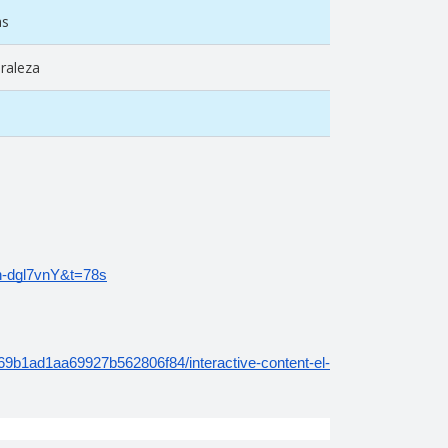
as
raleza
n-dgl7vnY&t=78s
m/69b1ad1aa69927b562806f84/interactive-content-el-