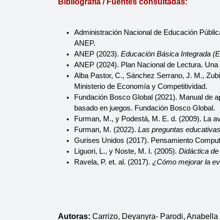
Bibliografía / Fuentes consultadas:
Administración Nacional de Educación Públic
ANEP.
ANEP (2023). 
Educación Básica Integrada (E
ANEP (2024). Plan Nacional de Lectura. Una p
Alba Pastor, C., Sánchez Serrano, J. M., Zubil
Ministerio de Economía y Competitividad.
Fundación Bosco Global (2021). Manual de apr
basado en juegos. Fundación Bosco Global.
Furman, M., y Podestá, M. E. d. (2009). La av
Furman, M. (2022). 
Las preguntas educativas 
Gurises Unidos (2017). Pensamiento Computac
Liguori, L., y Noste, M. I. (2005). 
Didáctica de
Ravela, P. et. al. (2017). 
¿Cómo mejorar la eva
Autoras: 
Carrizo, Deyanyra- Parodi, Anabella