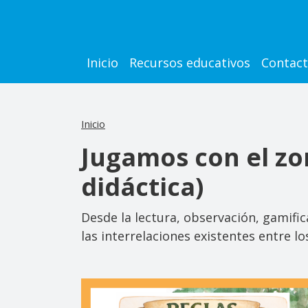
Pasar al contenido principal
Main navigation
Inicio
Recursos educativos
Contac
Inicio
Jugamos con el zo
didáctica)
Desde la lectura, observación, gamifi
las interrelaciones existentes entre lo