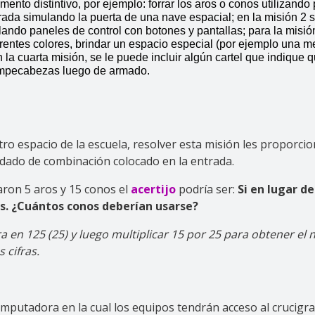
mento distintivo, por ejemplo: forrar los aros o conos utilizando
ada simulando la puerta de una nave espacial; en la misión 2 si
ando paneles de control con botones y pantallas; para la misión
entes colores, brindar un espacio especial (por ejemplo una me
la cuarta misión, se le puede incluir algún cartel que indique 
rompecabezas luego de armado.
otro espacio de la escuela, resolver esta misión les proporc
andado de combinación colocado en la entrada.
zaron 5 aros y 15 conos el
acertijo
podría ser:
Si en lugar d
os. ¿Cuántos conos deberían usarse?
ra en 125 (25) y luego multiplicar 15 por 25 para obtener e
 cifras.
mputadora en la cual los equipos tendrán acceso al crucigra