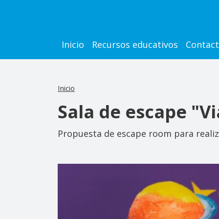
Pasar al contenido principal
Main navigation
Inicio
Recursos educativos
Contac
Inicio
Sala de escape "Vi
Propuesta de escape room para realiza