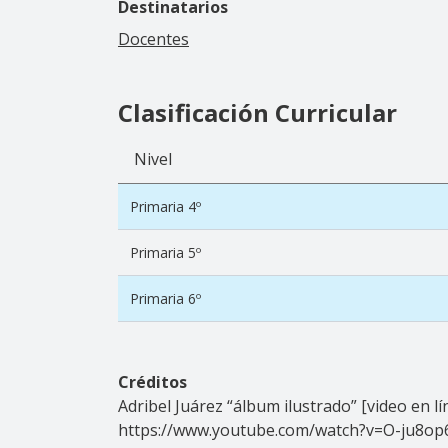
Destinatarios
Docentes
Clasificación Curricular
Nivel
Primaria 4º
Primaria 5º
Primaria 6º
Créditos
Adribel Juárez “álbum ilustrado” [video en l
https://www.youtube.com/watch?v=O-ju8op6C