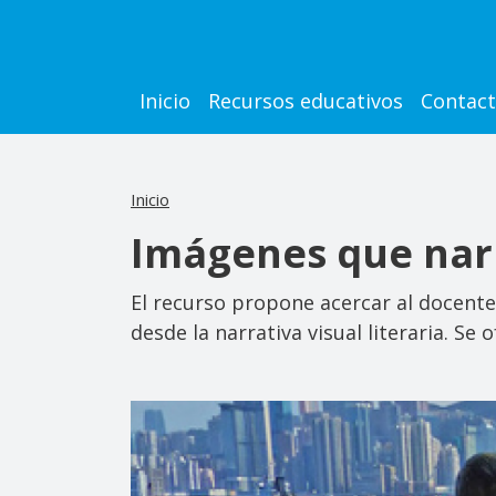
Pasar al contenido principal
Main navigation
Inicio
Recursos educativos
Contac
Inicio
Imágenes que narr
El recurso propone acercar al docente 
desde la narrativa visual literaria. S