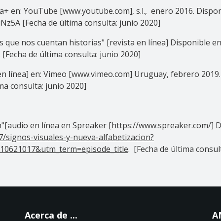
ea+ en: YouTube [www.youtube.com], s.l., enero 2016. Dispon
5A [Fecha de última consulta: junio 2020]
s que nos cuentan historias" [revista en línea] Disponible e
. [Fecha de última consulta: junio 2020]
n línea] en: Vimeo [www.vimeo.com] Uruguay, febrero 2019. 
a consulta: junio 2020]
n"[audio en línea en Spreaker [
https://www.spreaker.com/
] 
/signos-visuales-y-nueva-alfabetizacion?
0621017&utm_term=episode_title
. [Fecha de última consul
Acerca de ...
A