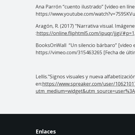
Ana Parrón “cuento ilustrado” [video en lín
https://www.youtube.com/watch?v=7S9SKVuNz
Aragón, R. (2017) "Narrativa visual. Imágene
:
https://online.fliphtml5.com/ipuqr/jjgi/#p=1
BooksOnWall “Un silencio bárbaro” [video e
https://vimeo.com/315463265 [Fecha de últim
Lellis."Signos visuales y nueva alfabetizació
en:
https://www.spreaker.com/user/10621017
utm_medium=widget&utm_source=user%3A1
Enlaces