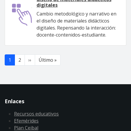
digitales
Cambio metodológico y narrativo en
el diseño de materiales didácticos
digitales. Repensando la interacción:
docente-contenidos-estudiante.
Paginación
Siguiente página
Última página
1
2
››
Último »
Enlaces
Recursos educativos
Efemérides
Plan Ceibal