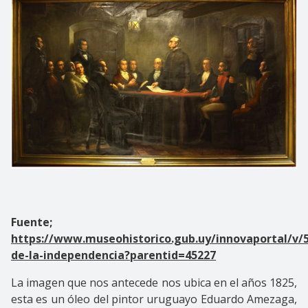
Fuente;
https://www.museohistorico.gub.uy/innovaportal/v/
de-la-independencia?parentid=45227
La imagen que nos antecede nos ubica en el años 1825,
esta es un óleo del pintor uruguayo Eduardo Amezaga,