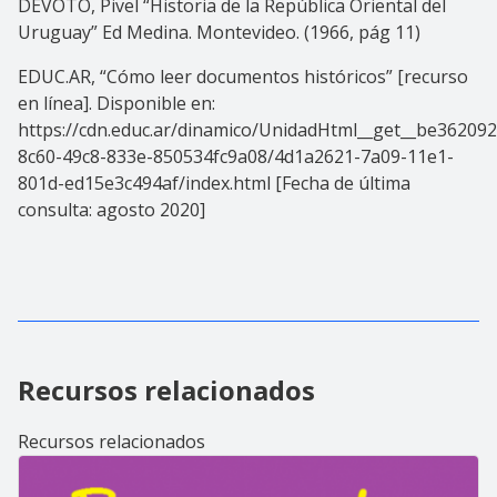
DEVOTO, Pivel “Historia de la República Oriental del
Uruguay” Ed Medina. Montevideo. (1966, pág 11)
EDUC.AR, “Cómo leer documentos históricos” [recurso
en línea]. Disponible en:
https://cdn.educ.ar/dinamico/UnidadHtml__get__be362092
8c60-49c8-833e-850534fc9a08/4d1a2621-7a09-11e1-
801d-ed15e3c494af/index.html [Fecha de última
consulta: agosto 2020]
Recursos relacionados
Recursos relacionados