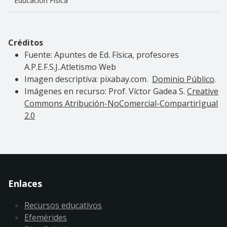
Educación Física
Créditos
Fuente: Apuntes de Ed. Física, profesores
A.P.E.F.S.J..Atletismo Web
Imagen descriptiva: pixabay.com.
Dominio Público
.
Imágenes en recurso: Prof. Víctor Gadea S.
Creative
Commons Atribución-NoComercial-CompartirIgual
2.0
Enlaces
Recursos educativos
Efemérides