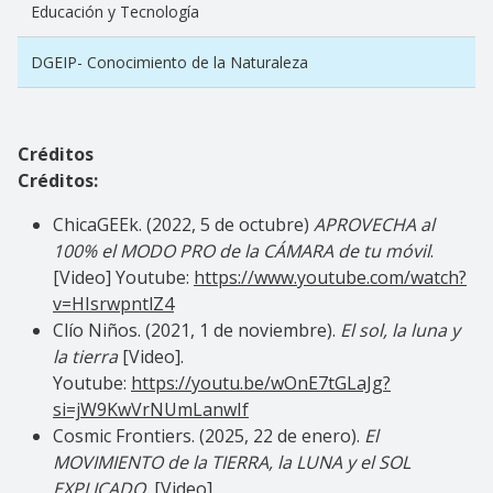
Educación y Tecnología
DGEIP- Conocimiento de la Naturaleza
Créditos
Créditos:
ChicaGEEk. (2022, 5 de octubre)
APROVECHA al
100% el MODO PRO de la CÁMARA de tu móvil
.
[Video] Youtube:
https://www.youtube.com/watch?
v=HIsrwpntlZ4
Clío Niños. (2021, 1 de noviembre).
El sol, la luna y
la tierra
[Video].
Youtube:
https://youtu.be/wOnE7tGLaJg?
si=jW9KwVrNUmLanwIf
Cosmic Frontiers. (2025, 22 de enero).
El
MOVIMIENTO de la TIERRA, la LUNA y el SOL
EXPLICADO
[Video].