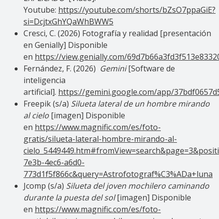
Youtube:
https://youtube.com/shorts/bZsO7ppaGiE?
si=DcjtxGhYQaWhBWW5
Cresci, C. (2026) Fotografía y realidad [presentación
en Genially] Disponible
en
https://view.genially.com/69d7b66a3fd3f513e8332
Fernández, F. (2026)
Gemini
[Software de
inteligencia
artificial].
https://gemini.google.com/app/37bdf0657
Freepik (s/a)
Silueta lateral de un hombre mirando
al cielo
[imagen] Disponible
en
https://www.magnific.com/es/foto-
gratis/silueta-lateral-hombre-mirando-al-
cielo_5449449.htm#fromView=search&page=3&posit
7e3b-4ec6-a6d0-
773d1f5f866c&query=Astrofotograf%C3%ADa+luna
Jcomp (s/a)
Silueta del joven mochilero caminando
durante la puesta del sol
[imagen] Disponible
en
https://www.magnific.com/es/foto-