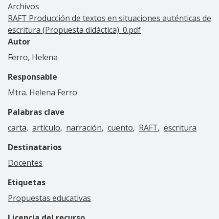
Archivos
RAFT Producción de textos en situaciones auténticas de
escritura (Propuesta didáctica)_0.pdf
Autor
Ferro, Helena
Responsable
Mtra. Helena Ferro
Palabras clave
carta
artículo
narración
cuento
RAFT
escritura
Destinatarios
Docentes
Etiquetas
Propuestas educativas
Licencia del recurso