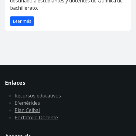
destinado a estudiantes y docentes de Química de
bachillerato.
Leer más
Enlaces
Recursos educativos
Efemérides
Plan Ceibal
Portafolio Docente