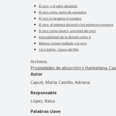
El cero y el valor absoluto
El cero como suma de opuestos
El cero ni negativo ni positivo
El cero, el sistema decimal y los números romanos
El cero como neutro, unicidad del cero
Imposibilidad de la división entre 0
Mínimo comun múltiplo y el cero
Cero Estrés - Guion del film
Archivos
Propiedades de absorción y Hankeliana_Capu
Autor
Caputi, María; Castillo, Adriana
Responsable
López, Raisa
Palabras clave