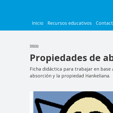
Pasar al contenido principal
Main navigation
Inicio
Recursos educativos
Contac
Inicio
Propiedades de ab
Ficha didáctica para trabajar en base 
absorción y la propiedad Hankeliana.