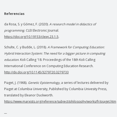
Referencias
da Rosa, S. y Gómez, F. (2020).
A research model in didactics of
programming
. CLEI Electronic Journal.
https://doi.org/10.19153/cleiej.23.1.5
.
Schulte, C. y Budde, L. (2018).
A Framework for Computing Education:
Hybrid Interaction System: The need for a bigger picture in computing
education
. Koli Calling '18: Proceedings of the 18th Koli Calling
International Conference on Computing Education Research.
http://dx.doi.org/10.1145/3279720.3279733
Piaget, J. (1968).
Genetic Epistemology
, a series of lectures delivered by
Piaget at Columbia University, Published by Columbia Univesity Press,
translated by Eleanor Duckworth.
https://www.marxists.org/reference/subject/philosophy/works/fr/piaget.htm
__