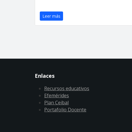
Leer más
Enlaces
Recursos educativos
Efemérides
Plan Ceibal
Portafolio Docente