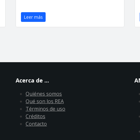
Leer más
Acerca de ...
A
Quiénes somos
Qué son los REA
Términos de uso
Créditos
Contacto