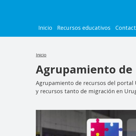
Pasar al contenido principal
Main navigation
Inicio
Recursos educativos
Contac
Inicio
Agrupamiento de 
Agrupamiento de recursos del portal U
y recursos tanto de migración en Uru