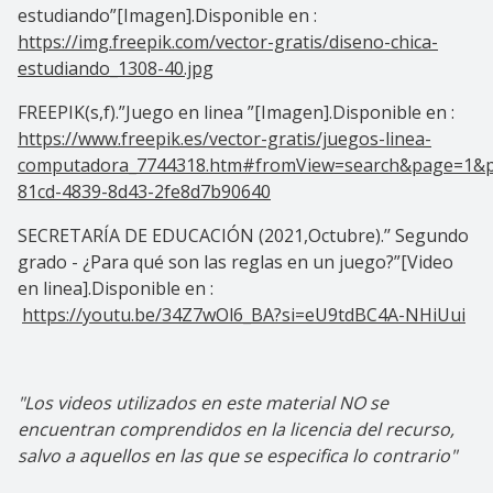
estudiando”[Imagen].Disponible en :
https://img.freepik.com/vector-gratis/diseno-chica-
estudiando_1308-40.jpg
FREEPIK(s,f).”Juego en linea ”[Imagen].Disponible en :
https://www.freepik.es/vector-gratis/juegos-linea-
computadora_7744318.htm#fromView=search&page=1&p
81cd-4839-8d43-2fe8d7b90640
SECRETARÍA DE EDUCACIÓN (2021,Octubre).’’
Segundo
grado - ¿Para qué son las reglas en un juego?”[Video
en linea].Disponible en :
https://youtu.be/34Z7wOl6_BA?si=eU9tdBC4A-NHiUui
"Los videos utilizados en este material NO se
encuentran comprendidos en la licencia del recurso,
salvo a aquellos en las que se especifica lo contrario"