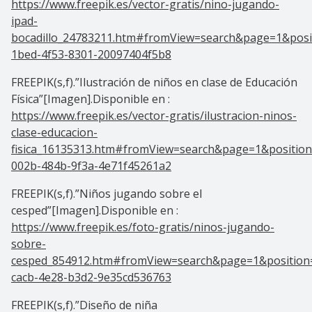
https://www.freepik.es/vector-gratis/nino-jugando-
ipad-
bocadillo_24783211.htm#fromView=search&page=1&posi
1bed-4f53-8301-20097404f5b8
FREEPIK(s,f).”Ilustración de niños en clase de Educación
Física”[Imagen].Disponible en :
https://www.freepik.es/vector-gratis/ilustracion-ninos-
clase-educacion-
fisica_16135313.htm#fromView=search&page=1&position
002b-484b-9f3a-4e71f45261a2
FREEPIK(s,f).”Niños jugando sobre el
cesped”[Imagen].Disponible en :
https://www.freepik.es/foto-gratis/ninos-jugando-
sobre-
cesped_854912.htm#fromView=search&page=1&position
cacb-4e28-b3d2-9e35cd536763
FREEPIK(s,f).”Diseño de niña