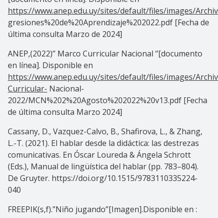
https://www.anep.edu.uy/sites/default/files/images/Arch
gresiones%20de%20Aprendizaje%202022.pdf [Fecha de
última consulta Marzo de 2024]
ANEP,(2022)’’ Marco Curricular Nacional ‘’[documento
en línea]. Disponible en
https://www.anep.edu.uy/sites/default/files/images/Arch
Curricular-
Nacional-
2022/MCN%202%20Agosto%202022%20v13.pdf [Fecha
de última consulta Marzo 2024]
Cassany, D., Vazquez-Calvo, B., Shafirova, L., & Zhang,
L.-T. (2021). El hablar desde la didáctica: las destrezas
comunicativas. En Óscar Loureda & Ángela Schrott
(Eds.), Manual de lingüística del hablar (pp. 783–804).
De Gruyter. https://doi.org/10.1515/9783110335224-
040
FREEPIK(s,f).”Niño jugando”[Imagen].Disponible en :