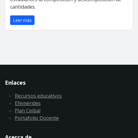
cantidades.
Leer más
Enlaces
Recursos educativos
Efemérides
Plan Ceibal
Portafolio Docente
Acerca de ...