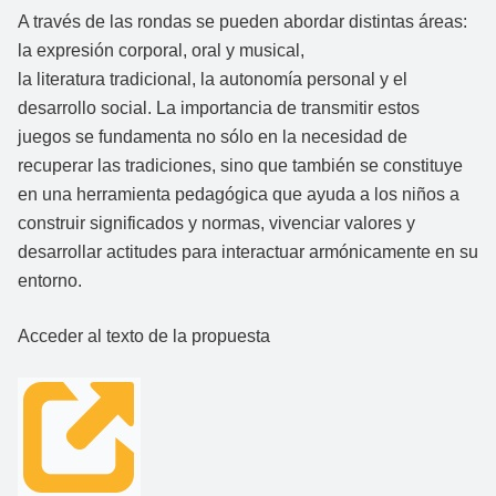
A través de las rondas se pueden abordar distintas áreas:
la
e
xpresión corporal,
oral y musical,
la
l
iteratura
tradicional
, la autonomía personal y
el
desarrollo social.
L
a importancia de transmitir estos
juegos
se fundamenta
no s
ó
l
o en la necesidad de
recuperar las
tradiciones, sino
que también se constituye
en una herramienta
pedagógica
que ayuda a los niños a
construir significados y normas,
vivenciar valores y
desarrollar actitudes para interactuar armónicamente en su
entorno
.
Acceder al texto de la propuesta