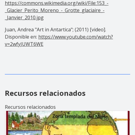
https://commons.wikimedia.org/wiki/File:153_-
_Glacier_Perito_Moreno_-_Grotte_glaciaire_-
_Janvier_2010.jpg
Juan, Andrea
"
Art in Antartica
";
(2011) [video].
Disponible en:
https://www.youtube.com/watch?
v=2wfyJUWT6WE
Recursos relacionados
Recursos relacionados