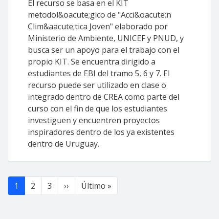
El recurso se basa en el KIT
metodol&oacute;gico de "Acci&oacute;n
Clim&aacute;tica Joven" elaborado por
Ministerio de Ambiente, UNICEF y PNUD, y
busca ser un apoyo para el trabajo con el
propio KIT. Se encuentra dirigido a
estudiantes de EBI del tramo 5, 6 y 7. El
recurso puede ser utilizado en clase o
integrado dentro de CREA como parte del
curso con el fin de que los estudiantes
investiguen y encuentren proyectos
inspiradores dentro de los ya existentes
dentro de Uruguay.
Paginación
Siguiente página
Última página
1
2
3
››
Último »