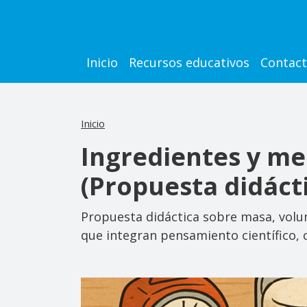
Pasar al contenido principal
Main navigation
Inicio
Recursos educativos
Contac
Inicio
Ingredientes y me
(Propuesta didáct
Propuesta didáctica sobre masa, volum
que integran pensamiento científico, 