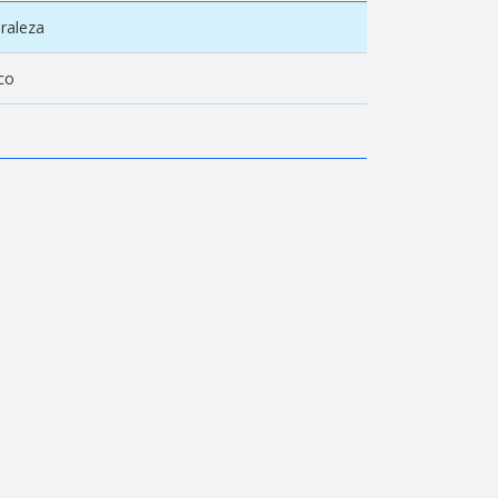
raleza
co