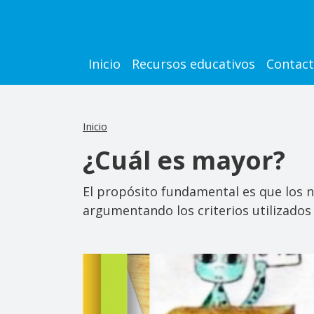
Pasar al contenido principal
Main navigation
Inicio
Recursos educativos
Contac
Inicio
¿Cuál es mayor?
El propósito fundamental es que los 
argumentando los criterios utilizados