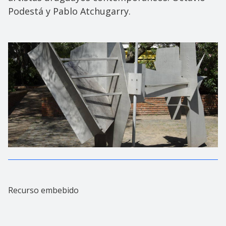
Podestá y Pablo Atchugarry.
Recurso embebido