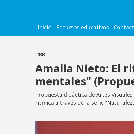
Pasar al contenido principal
Main navigation
Inicio
Recursos educativos
Contac
Inicio
Amalia Nieto: El 
mentales" (Propue
Propuesta didáctica de Artes Visuales
rítmica a través de la serie “Naturale