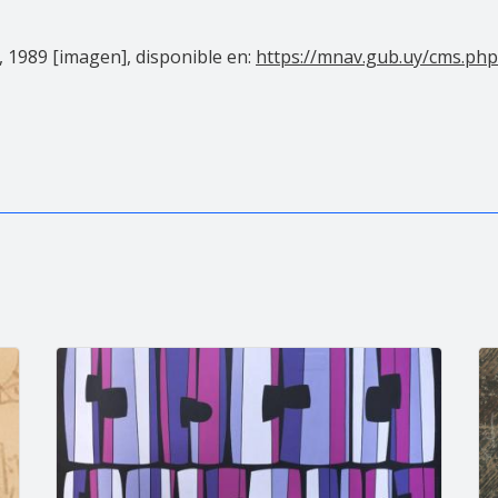
, 1989 [imagen], disponible en:
https://mnav.gub.uy/cms.ph