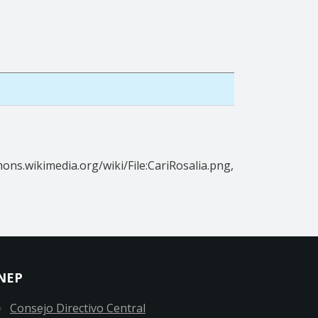
ons.wikimedia.org/wiki/File:CariRosalia.png,
NEP
Consejo Directivo Central