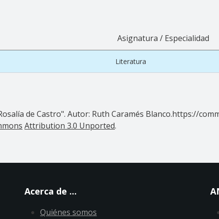
Asignatura / Especialidad
Literatura
 Rosalía de Castro". Autor: Ruth Caramés Blanco.https://comm
ommons
Attribution 3.0 Unported
.
Acerca de ...
A
Quiénes somos