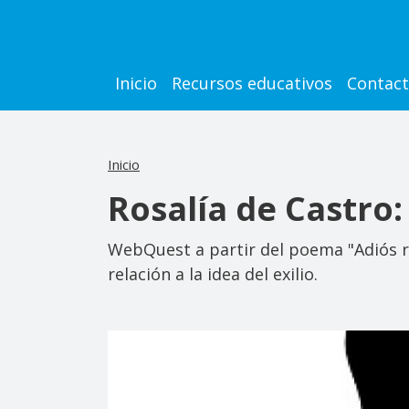
Pasar al contenido principal
Main navigation
Inicio
Recursos educativos
Contac
Inicio
Rosalía de Castro
WebQuest a partir del poema "Adiós río
relación a la idea del exilio.