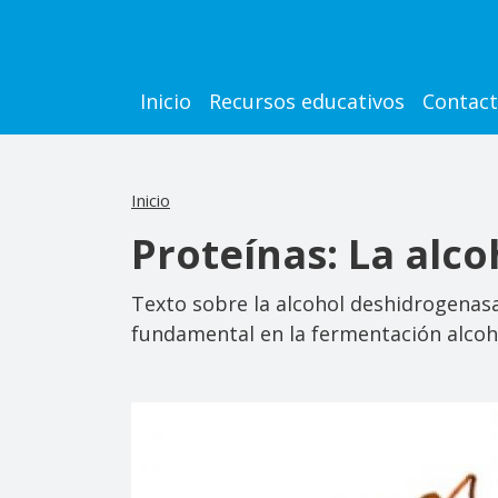
Pasar al contenido principal
Main navigation
Inicio
Recursos educativos
Contac
Inicio
Proteínas: La alc
Texto sobre la alcohol deshidrogenasa
fundamental en la fermentación alcohó