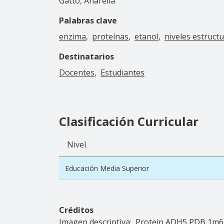
Gatto, Anarella
Palabras clave
enzima
proteínas
etanol
niveles estructu
Destinatarios
Docentes
Estudiantes
Clasificación Curricular
Nivel
Educación Media Superior
Créditos
Imagen descriptiva:
Protein ADH5 PDB 1m