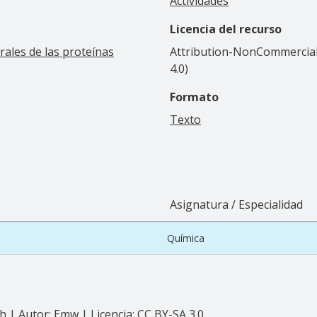
Actividades
Licencia del recurso
rales de las proteínas
Attribution-NonCommercial-
4.0)
Formato
Texto
Asignatura / Especialidad
Química
6h
| Autor:
Emw
| Licencia:
CC BY-SA 3.0