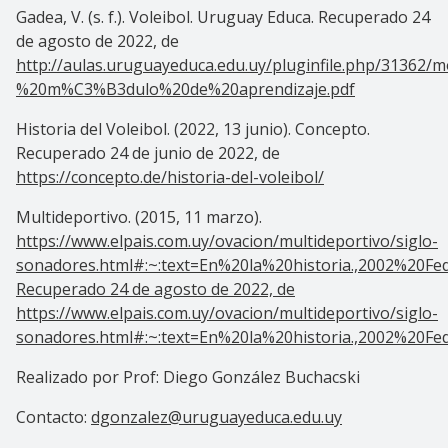
Gadea, V. (s. f.). Voleibol. Uruguay Educa. Recuperado 24
de agosto de 2022, de
http://aulas.uruguayeduca.edu.uy/pluginfile.php/31362/
%20m%C3%B3dulo%20de%20aprendizaje.pdf
Historia del Voleibol. (2022, 13 junio). Concepto.
Recuperado 24 de junio de 2022, de
https://concepto.de/historia-del-voleibol/
Multideportivo. (2015, 11 marzo).
https://www.elpais.com.uy/ovacion/multideportivo/siglo-
sonador
es.html#:~:text=En%20la%20historia.,2002%2
Recuperado 24 de agosto de 2022, de
https://www.elpais.com.uy/ovacion/multideportivo/siglo-
sonadores.html#:~:text=En%20la%20historia.,2002%20
Realizado por Prof: Diego González Buchacski
Contacto:
dgonzalez@urugu
ayeduca.edu.uy