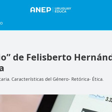
to
io” de Felisberto Hernán
a
taria. Características del Género- Retórica- Ética.