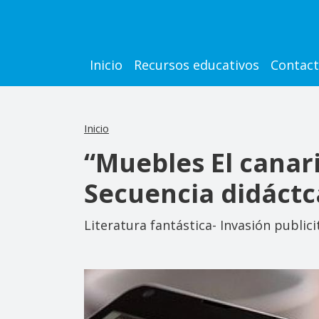
Pasar al contenido principal
Main navigation
Inicio
Recursos educativos
Contac
Inicio
“Muebles El canar
Secuencia didáctc
Literatura fantástica- Invasión publici