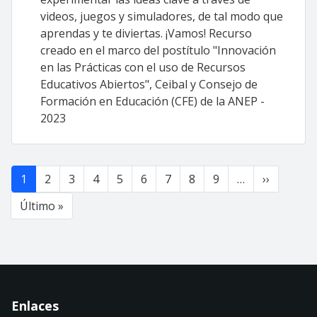
videos, juegos y simuladores, de tal modo que
aprendas y te diviertas. ¡Vamos! Recurso
creado en el marco del postítulo "Innovación
en las Prácticas con el uso de Recursos
Educativos Abiertos", Ceibal y Consejo de
Formación en Educación (CFE) de la ANEP -
2023
Paginación
Siguient
1
2
3
4
5
6
7
8
9
…
››
Última página
Último »
Enlaces