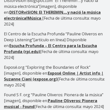
Distorvision Blogspot.com “El Theremin …y nació la
música electrónica”[imagen], disponible
en:
DISTORviSION: El THEREMIN....y nació la música
electrónica!
Música
[Fecha de última consulta: mayo
2024]
El Centro de la Escucha Profunda “Pauline Oliveros en
Deep Listening”[artículo en línea] Disponible
en:
Escucha Profunda – El Centro para la Escucha
Profunda (rpi.edu)
[Fecha de última consulta: mayo
2024]
Exposé.org “Exploring the Boundaries of Rock”
[imagen], disponible en:
Exposé Online | Artist info |
Suzanne Ciani (expose.org)
[Fecha de última consulta:
mayo 2024]
Found S F. org “Pauline Oliveros: Pionera de la música”
[imagen], disponible en:
Pauline Oliveros: Pionera
musical - Found
[Fecha de última consulta: mayo 2024]