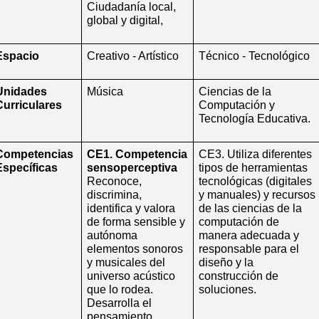
Ciudadanía local, 
global y digital,
Espacio
Creativo - Artístico
Técnico - Tecnológico
Unidades 
Música
Ciencias de la 
Curriculares
Computación y 
Tecnología Educativa.
Competencias 
CE1. Competencia 
CE3. Utiliza diferentes 
Específicas
sensoperceptiva 
tipos de herramientas 
Reconoce, 
tecnológicas (digitales 
discrimina, 
y manuales) y recursos 
identifica y valora 
de las ciencias de la 
de forma sensible y 
computación de 
autónoma 
manera adecuada y 
elementos sonoros 
responsable para el 
y musicales del 
diseño y la 
universo acústico 
construcción de 
que lo rodea. 
soluciones.
Desarrolla el 
pensamiento 