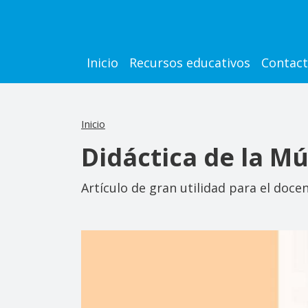
Pasar al contenido principal
Main navigation
Inicio
Recursos educativos
Contac
Inicio
Didáctica de la M
Artículo de gran utilidad para el doc