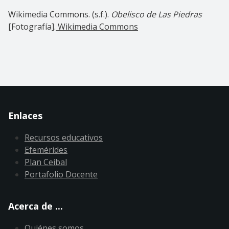
Wikimedia Commons. (s.f.).
Obelisco de Las Piedras
[Fotografía].
Wikimedia Commons
Enlaces
Recursos educativos
Efemérides
Plan Ceibal
Portafolio Docente
Acerca de ...
Quiénes somos