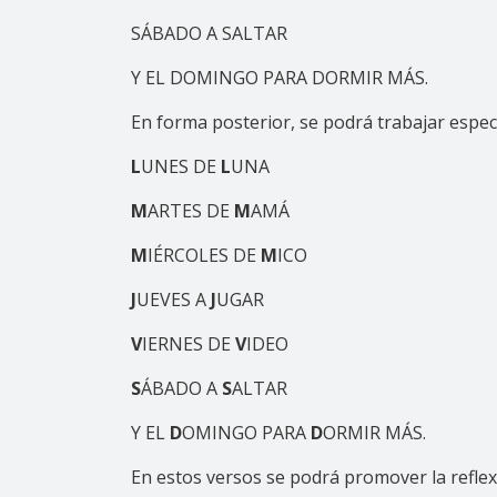
SÁBADO A SALTAR
Y EL DOMINGO PARA DORMIR MÁS.
En forma posterior, se podrá trabajar espec
L
UNES DE
L
U
NA
M
ARTES DE
M
AMÁ
M
IÉRCOLES DE
M
ICO
J
UEVES A
J
UGAR
V
IERNES DE
V
IDEO
S
ÁBADO A
S
ALTAR
Y EL
D
OMINGO PARA
D
ORMIR MÁS.
En estos versos se podrá promover la refle