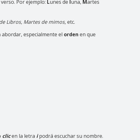
 verso. Por ejemplo:
L
unes de
l
una,
M
artes
de Libros, Martes de mimos,
etc.
 abordar, especialmente el
orden
en que
o
clic
en la letra
i
podrá escuchar su nombre.