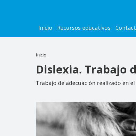
Pasar al contenido principal
Main navigation
Inicio
Recursos educativos
Contac
Inicio
Dislexia. Trabajo 
Trabajo de adecuación realizado en el