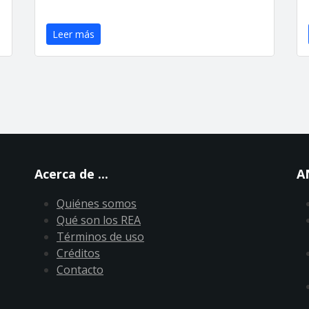
Leer más
Acerca de ...
A
Quiénes somos
Qué son los REA
Términos de uso
Créditos
Contacto