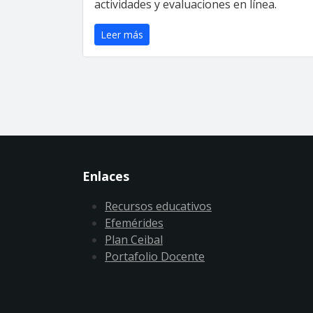
actividades y evaluaciones en línea.
Leer más
Enlaces
Recursos educativos
Efemérides
Plan Ceibal
Portafolio Docente