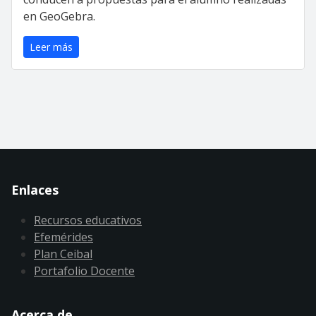
en GeoGebra.
Leer más
Enlaces
Recursos educativos
Efemérides
Plan Ceibal
Portafolio Docente
Acerca de ...