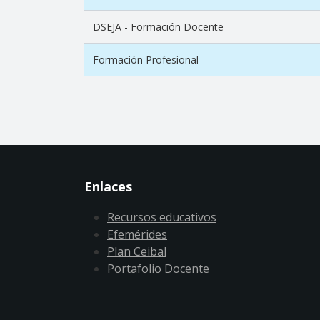
DSEJA - Formación Docente
Formación Profesional
Enlaces
Recursos educativos
Efemérides
Plan Ceibal
Portafolio Docente