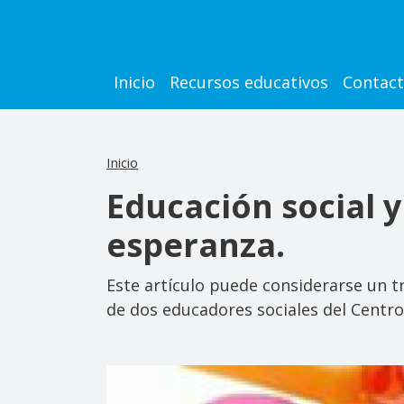
Pasar al contenido principal
Main navigation
Inicio
Recursos educativos
Contac
Inicio
Educación social y
esperanza.
Este artículo puede considerarse un tra
de dos educadores sociales del Centro