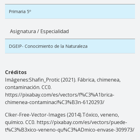
Primaria 5º
Asignatura / Especialidad
DGEIP- Conocimiento de la Naturaleza
Créditos
Imágenes:Shafin_Protic (2021). Fábrica, chimenea,
contaminación. CC0.
https://pixabay.com/es/vectors/f%C3%A1brica-
chimenea-contaminaci%C3%B3n-6120293/
Clker-Free-Vector-Images (2014).Tóxico, veneno,
químico. CC0. https://pixabay.com/es/vectors/puede-
t%C3%B3xico-veneno-qu%C3%ADmico-envase-309973/