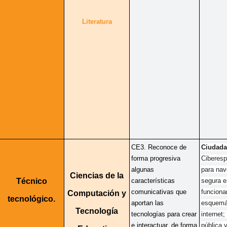
Literatura
CE3. Reconoce de 
Ciudadan
forma progresiva 
Ciberesp
algunas 
para nav
Ciencias de la
Técnico
características 
segura en
comunicativas que 
funciona
Computación y
tecnológico.
aportan las 
esquemát
Tecnología
tecnologías para crear 
internet;
e interactuar, de forma 
pública y