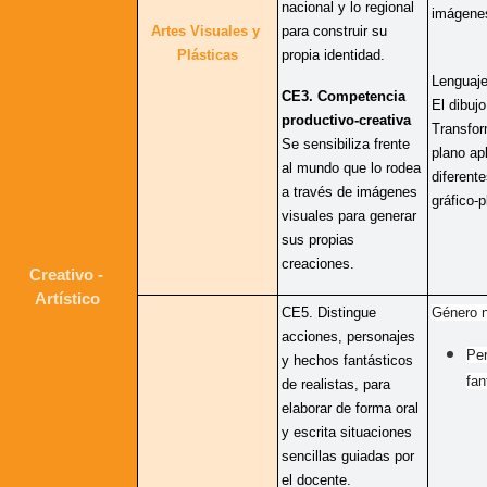
nacional y lo regional 
imágene
Artes Visuales y 
para construir su 
Plásticas
propia identidad.
Lenguajes
CE3. Competencia 
El dibujo 
productivo-creativa 
Transfor
Se sensibiliza frente 
plano apl
al mundo que lo rodea 
diferent
a través de imágenes 
gráfico-p
visuales para generar 
sus propias 
creaciones.
Creativo - 
Artístico
CE5. Distingue 
Género n
acciones, personajes 
Per
y hechos fantásticos 
fan
de realistas, para 
elaborar de forma oral 
y escrita situaciones 
sencillas guiadas por 
el docente. 