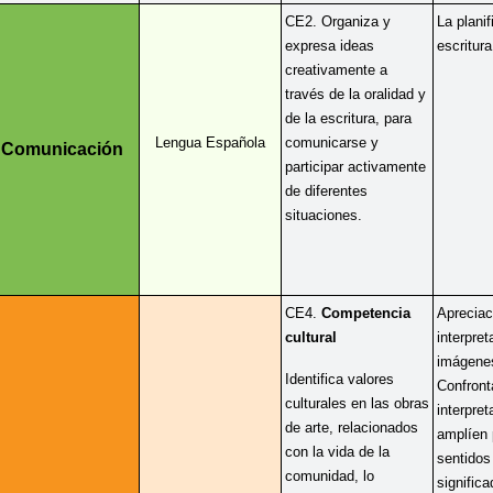
CE2. Organiza y 
La planif
expresa ideas 
escritura
creativamente a 
través de la oralidad y 
de la escritura, para 
Lengua Española
comunicarse y 
Comunicación
participar activamente 
de diferentes 
situaciones.
CE4.
 Competencia 
Apreciaci
cultural
interpret
imágenes
Identifica valores 
Confront
culturales en las obras 
interpret
de arte, relacionados 
amplíen 
con la vida de la 
sentidos 
comunidad, lo 
significa