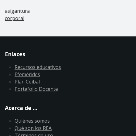
asigantura
corporal
Enlaces
Recursos educativos
Efemérides
Plan Ceibal
Portafolio Docente
Acerca de ...
Quiénes somos
Qué son los REA
Términos de uso