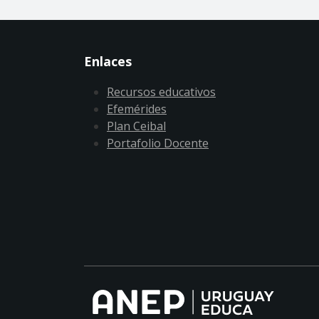
Enlaces
Recursos educativos
Efemérides
Plan Ceibal
Portafolio Docente