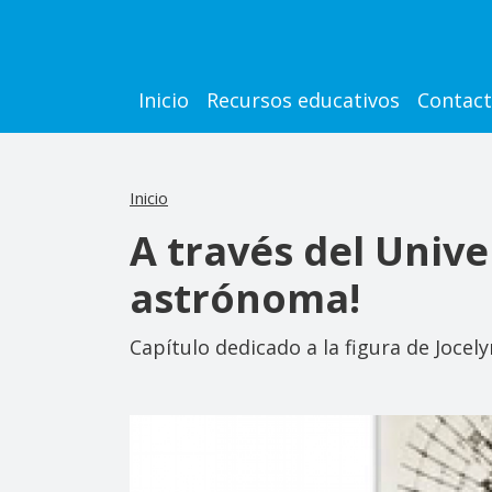
Pasar al contenido principal
Main navigation
Inicio
Recursos educativos
Contac
Inicio
A través del Univer
astrónoma!
Capítulo dedicado a la figura de Jocel