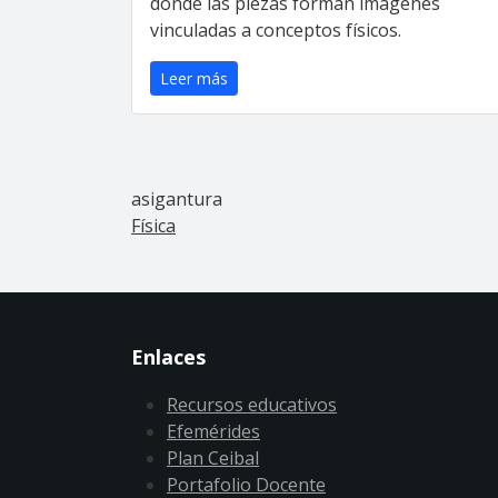
donde las piezas forman imágenes
vinculadas a conceptos físicos.
Leer más
asigantura
Física
Enlaces
Recursos educativos
Efemérides
Plan Ceibal
Portafolio Docente