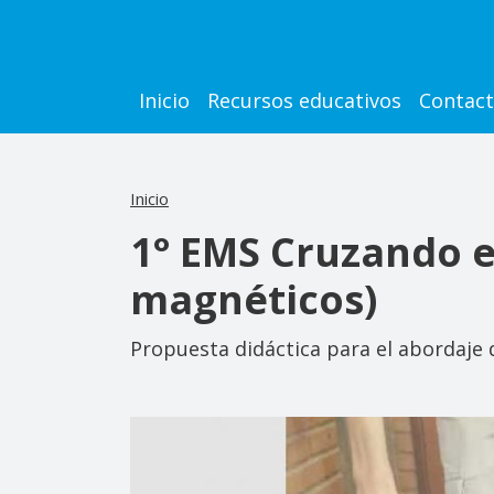
Pasar al contenido principal
Main navigation
Inicio
Recursos educativos
Contac
Inicio
1° EMS Cruzando e
magnéticos)
Propuesta didáctica para el abordaje 