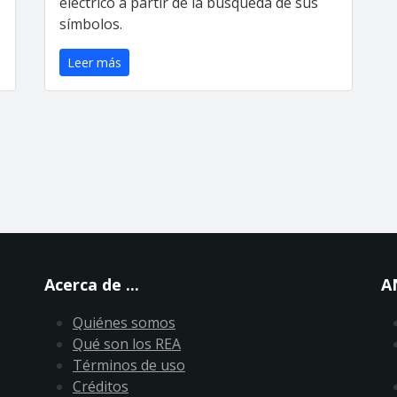
eléctrico a partir de la búsqueda de sus
símbolos.
Leer más
Acerca de ...
A
Quiénes somos
Qué son los REA
Términos de uso
Créditos