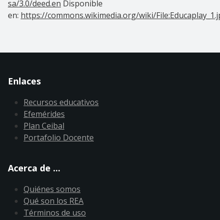
sa/3.0/deed.en
Disponible
en:
https://commons.wikimedia.org/wiki/File:Educaplay_1.
Enlaces
Recursos educativos
Efemérides
Plan Ceibal
Portafolio Docente
Acerca de ...
Quiénes somos
Qué son los REA
Términos de uso