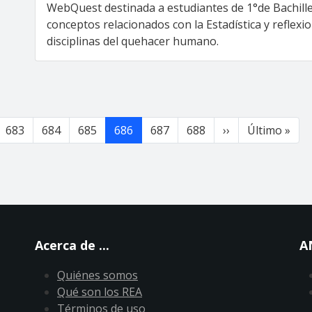
WebQuest destinada a estudiantes de 1°de Bachille
conceptos relacionados con la Estadística y reflexio
disciplinas del quehacer humano.
Siguiente pági
Últ
683
684
685
686
687
688
››
Último »
Acerca de ...
A
Quiénes somos
Qué son los REA
Términos de uso