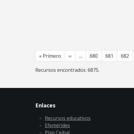
Paginación
Primera página
Página anterior
« Primero
‹‹
…
680
681
682
Recursos encontrados: 6875.
Enlaces
Recursos educativos
Efemérides
Plan Ceibal