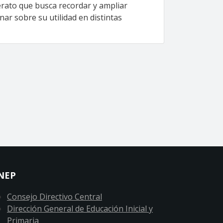
rato que busca recordar y ampliar
nar sobre su utilidad en distintas
na
ima página
NEP
Consejo Directivo Central
Dirección General de Educación Inicial y
Primaria