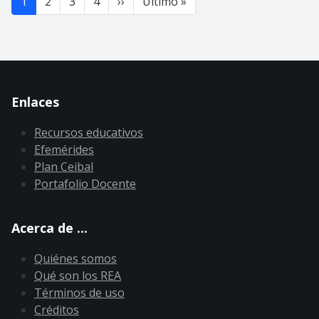
Siguiente página
Última página
1
2
3
4
››
Último »
Enlaces
Recursos educativos
Efemérides
Plan Ceibal
Portafolio Docente
Acerca de ...
Quiénes somos
Qué son los REA
Términos de uso
Créditos